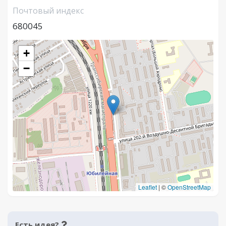
Почтовый индекс
680045
+
−
Leaflet
|
©
OpenStreetMap
Есть идея?