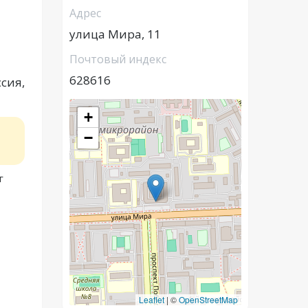
Адрес
улица Мира, 11
Почтовый индекс
628616
сия,
+
−
г
Leaflet
|
©
OpenStreetMap