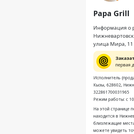
Papa Grill
Информация о ре
Нижневартовск,
улица Мира, 11
Заказа
первая 
Исполнитель (прод
Кызы, 628602, Нижн
322861700031965
Режим работы: с 10
На этой странице п
находится в Нижнев
близлежащие места,
можете увидеть точ