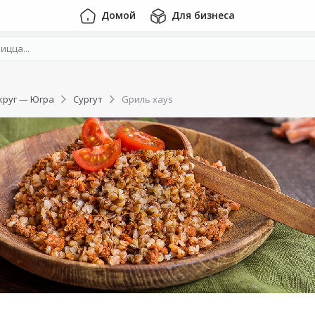
Домой
Для бизнеса
круг — Югра
Сургут
Gриль хауs