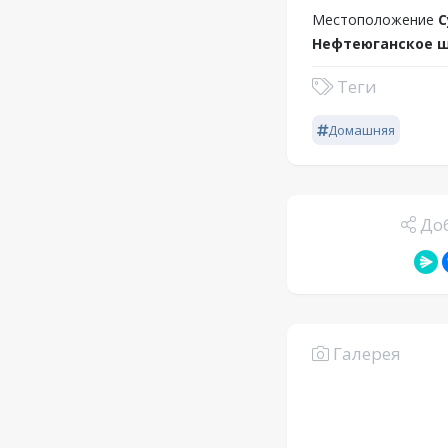
Местоположение
С
Нефтеюганское ш
Теги
Домашняя
Доб
Галерея