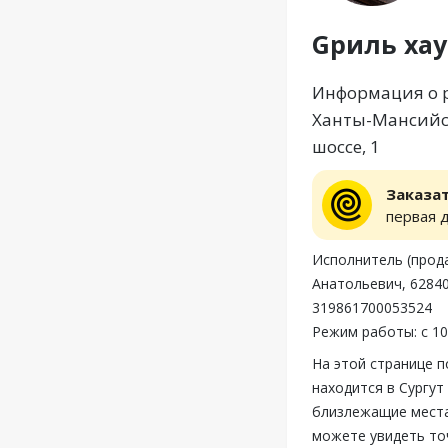
Gриль хау
Информация о ре
Ханты-Мансийск
шоссе, 1
Заказа
первая 
Исполнитель (прод
Анатольевич, 62840
319861700053524
Режим работы: с 10
На этой странице 
находится в Сургут
близлежащие места,
можете увидеть то