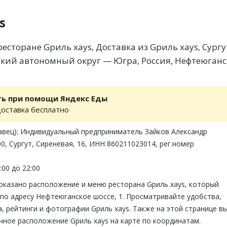
s
сторане Gриль хауs, Доставка из Gриль хауs, Сургу
ий автономный округ — Югра, Россия, Нефтеюганс
ть при помощи Яндекс Еды
доставка бесплатно
авец): Индивидуальный предприниматель Зайков Александр
0, Сургут, Сиреневая, 16, ИНН 860211023014, рег.номер
:00 до 22:00
показано расположение и меню ресторана Gриль хауs, который
 по адресу Нефтеюганское шоссе, 1. Просматривайте удобства,
 рейтинги и фотографии Gриль хауs. Также на этой странице в
чное расположение Gриль хауs на карте по координатам.