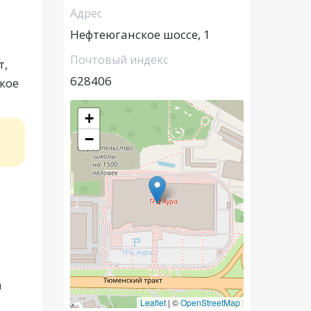
Адрес
Нефтеюганское шоссе, 1
Почтовый индекс
т,
628406
кое
+
−
ы
Leaflet
|
©
OpenStreetMap