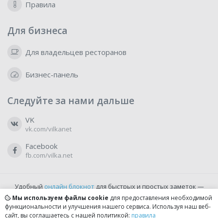
Правила
Для бизнеса
Для владельцев ресторанов
Бизнес-панель
Следуйте за нами дальше
VK
vk.com/vilkanet
Facebook
fb.com/vilka.net
Удобный
онлайн блокнот
для быстрых и простых заметок —
бесплатно и доступно прямо из браузера.
Мы используем файлы cookie
для предоставления необходимой
функциональности и улучшения нашего сервиса. Используя наш веб-
сайт, вы соглашаетесь с нашей политикой:
правила