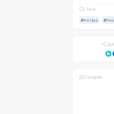
Теги
Фастфуд
Пиц
Доб
Галерея