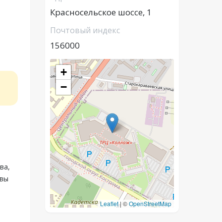
Красносельское шоссе, 1
Почтовый индекс
156000
+
−
ва,
 вы
Leaflet
|
©
OpenStreetMap