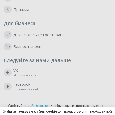
Правила
Для бизнеса
Для владельцев ресторанов
Бизнес-панель
Следуйте за нами дальше
VK
vk.com/vilkanet
Facebook
fb.com/vilka.net
Удобный
онлайн блокнот
для быстрых и простых заметок —
бесплатно и доступно прямо из браузера.
Мы используем файлы cookie
для предоставления необходимой