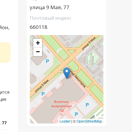
улица 9 Мая, 77
Почтовый индекс
660118
йон,
+
−
дится
щие
Leaflet
|
©
OpenStreetMap
 77