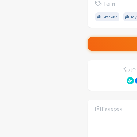
Теги
Выпечка
Шау
Доб
Галерея