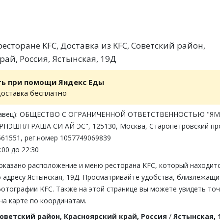
есторане KFC, Доставка из KFC, Советский район,
рай, Россия, Ястынская, 19Д
ть при помощи Яндекс Еды
доставка бесплатно
одавец): ОБЩЕСТВО С ОГРАНИЧЕННОЙ ОТВЕТСТВЕННОСТЬЮ "ЯМ
НЭШНЛ РАША СИ АЙ ЭС", 125130, Москва, Старопетровский пр
2561551, рег.номер 1057749069839
:00 до 22:30
показано расположение и меню ресторана KFC, который находитс
о адресу Ястынская, 19Д. Просматривайте удобства, близлежащи
фотографии KFC. Также на этой странице вы можете увидеть то
на карте по координатам.
оветский район, Красноярский край, Россия
/
Ястынская, 