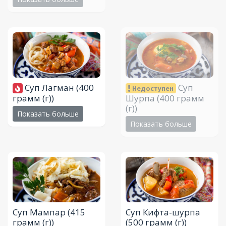
Суп Лагман
(400
Суп
Недоступен
грамм (г))
Шурпа
(400 грамм
(г))
Показать больше
Показать больше
Суп Мампар
(415
Суп Кифта-шурпа
грамм (г))
(500 грамм (г))