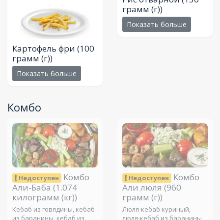
грамм (г))
Показать больше
Картофель фри
(100
грамм (г))
Показать больше
Комбо
Комбо
Комбо
Недоступен
Недоступен
Али-Баба
(1.074
Али люля
(960
килограмм (кг))
грамм (г))
Кебаб из говядины, кебаб
Люля-кебаб куриный,
из баранины, кебаб из
люля-кебаб из баранины,