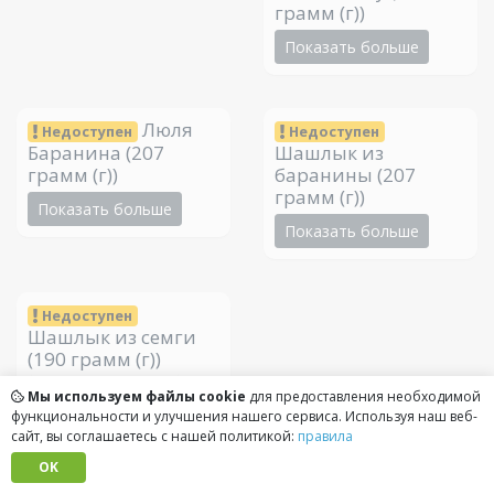
грамм (г))
Показать больше
Люля
Недоступен
Недоступен
Баранина
(207
Шашлык из
грамм (г))
баранины
(207
грамм (г))
Показать больше
Показать больше
Недоступен
Шашлык из семги
(190 грамм (г))
Показать больше
Мы используем файлы cookie
для предоставления необходимой
функциональности и улучшения нашего сервиса. Используя наш веб-
сайт, вы соглашаетесь с нашей политикой:
правила
Бизнес-ланч
OK