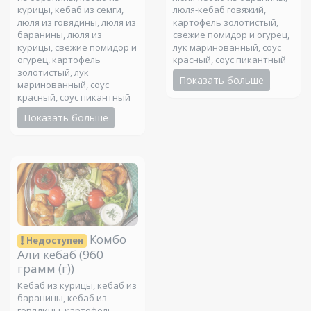
курицы, кебаб из семги,
люля-кебаб говяжий,
люля из говядины, люля из
картофель золотистый,
баранины, люля из
свежие помидор и огурец,
курицы, свежие помидор и
лук маринованный, соус
огурец, картофель
красный, соус пикантный
золотистый, лук
Показать больше
маринованный, соус
красный, соус пикантный
Показать больше
Комбо
Недоступен
Али кебаб
(960
грамм (г))
Кебаб из курицы, кебаб из
баранины, кебаб из
говядины, картофель