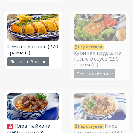
Семга в лаваше
(270
Недоступен
грамм (г))
Куриная грудка на
гриле в соусе
(290
Показать больше
грамм (г))
Показать больше
Плов Чайхона
Плов
Недоступен
(390 грамм (г))
Праздничный
(390