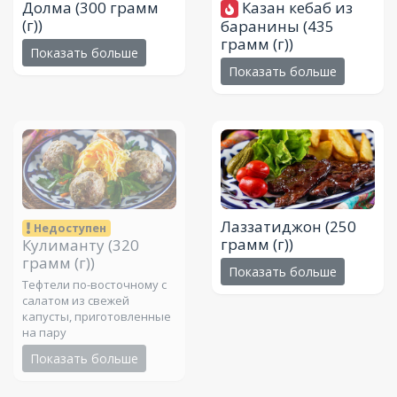
Долма
(300 грамм
Казан кебаб из
(г))
баранины
(435
грамм (г))
Показать больше
Показать больше
Лаззатиджон
(250
Недоступен
грамм (г))
Кулиманту
(320
грамм (г))
Показать больше
Тефтели по-восточному с
салатом из свежей
капусты, приготовленные
на пару
Показать больше