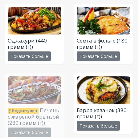
Оджахури
(440
Семга в фольге
(180
грамм (г))
грамм (г))
Показать больше
Показать больше
Печень
Барра казачок
(380
Недоступен
грамм (г))
с жареной брынзой
(280 грамм (г))
Показать больше
Показать больше