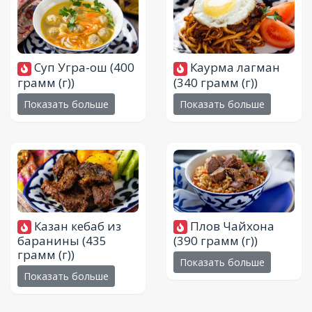
Суп Угра-ош
(400
Каурма лагман
грамм (г))
(340 грамм (г))
Показать больше
Показать больше
Казан кебаб из
Плов Чайхона
баранины
(435
(390 грамм (г))
грамм (г))
Показать больше
Показать больше