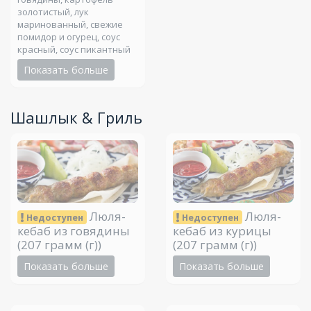
золотистый, лук
маринованный, свежие
помидор и огурец, соус
красный, соус пикантный
Показать больше
Шашлык & Гриль
Люля-
Люля-
Недоступен
Недоступен
кебаб из говядины
кебаб из курицы
(207 грамм (г))
(207 грамм (г))
Показать больше
Показать больше