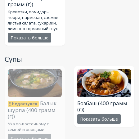
грамм (г))
Креветки, помидоры
черри, пармезан, свежие
листья салата, сухарики,
лимонно-горчичный соус
Показать больше
Супы
Балык
Бозбаш
(400 грамм
Недоступен
(г))
шурпа
(400 грамм
(г))
Показать больше
Уха по-восточному с
семгой и овощами
Показать больше