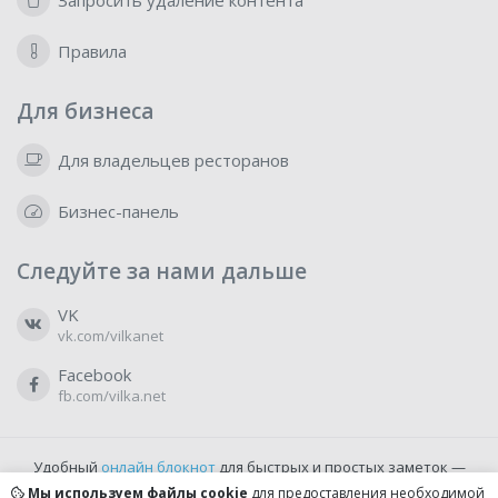
Запросить удаление контента
Правила
Для бизнеса
Для владельцев ресторанов
Бизнес-панель
Следуйте за нами дальше
VK
vk.com/vilkanet
Facebook
fb.com/vilka.net
Удобный
онлайн блокнот
для быстрых и простых заметок —
бесплатно и доступно прямо из браузера.
Мы используем файлы cookie
для предоставления необходимой