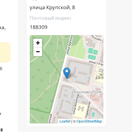
улица Крупской, 8
Почтовый индекс
188309
на,
+
−
юб
ы
Leaflet
|
©
OpenStreetMap
 8