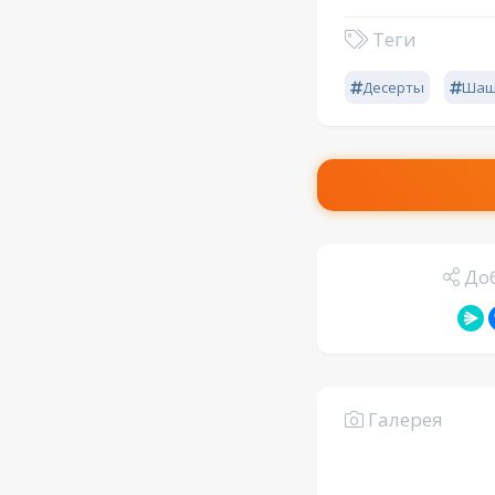
Теги
Десерты
Шаш
Доб
Галерея