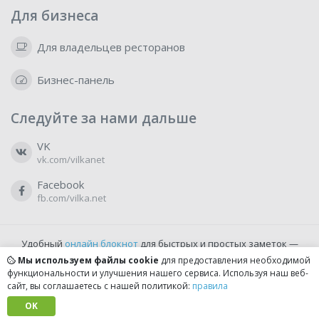
Для бизнеса
Для владельцев ресторанов
Бизнес-панель
Следуйте за нами дальше
VK
vk.com/vilkanet
Facebook
fb.com/vilka.net
Удобный
онлайн блокнот
для быстрых и простых заметок —
бесплатно и доступно прямо из браузера.
Мы используем файлы cookie
для предоставления необходимой
функциональности и улучшения нашего сервиса. Используя наш веб-
сайт, вы соглашаетесь с нашей политикой:
правила
© 2022-2026, vilka.net
Сделано с
OK