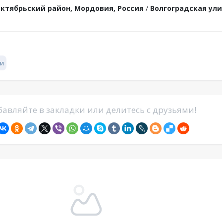
ктябрьский район, Мордовия, Россия
/
Волгоградская ули
и
авляйте в закладки или делитесь с друзьями!