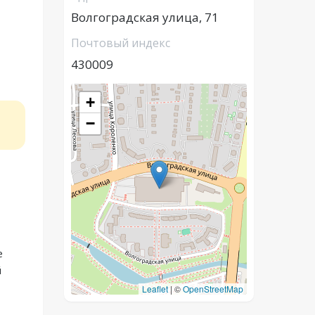
Волгоградская улица, 71
Почтовый индекс
430009
+
−
й
е
й
Leaflet
|
©
OpenStreetMap