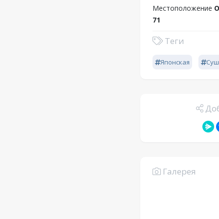
Местоположение
О
71
Теги
Японская
Суш
Доб
Галерея