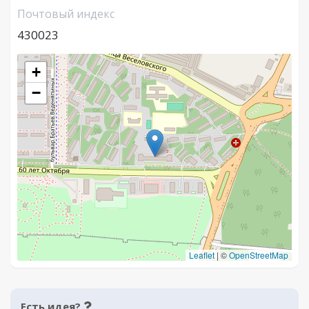
Почтовый индекс
430023
+
−
Leaflet
|
©
OpenStreetMap
Есть идея?