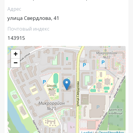
Адрес
улица Свердлова, 41
Почтовый индекс
143915
+
−
Leaflet
|
©
OpenStreetMap