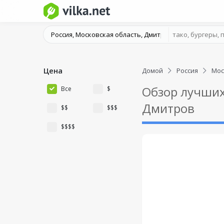
Цена
Домой
Россия
Мос
Обзор лучших
Все
$
Дмитров
$$
$$$
$$$$