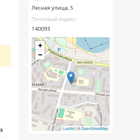
Лесная улица, 5
Почтовый индекс
140093
+
−
Leaflet
|
©
OpenStreetMap
 5