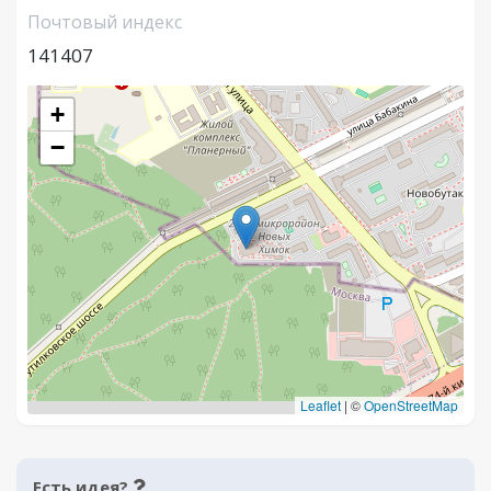
Почтовый индекс
141407
+
−
Leaflet
|
©
OpenStreetMap
Есть идея?