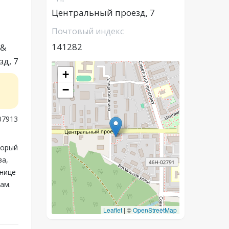
Центральный проезд, 7
Почтовый индекс
141282
 &
д, 7
+
−
07913
торый
ва,
анице
ам.
Leaflet
|
©
OpenStreetMap