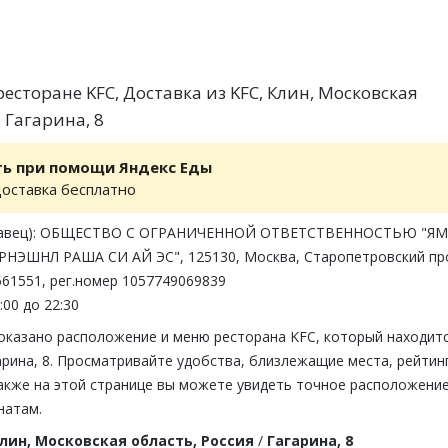
есторане KFC, Доставка из KFC, Клин, Московская
, Гагарина, 8
ть при помощи Яндекс Еды
доставка бесплатно
одавец): ОБЩЕСТВО С ОГРАНИЧЕННОЙ ОТВЕТСТВЕННОСТЬЮ "ЯМ
НЭШНЛ РАША СИ АЙ ЭС", 125130, Москва, Старопетровский пр
2561551, рег.номер 1057749069839
:00 до 22:30
показано расположение и меню ресторана KFC, который находитс
арина, 8. Просматривайте удобства, близлежащие места, рейтин
акже на этой странице вы можете увидеть точное расположени
натам.
лин, Московская область, Россия
/
Гагарина, 8