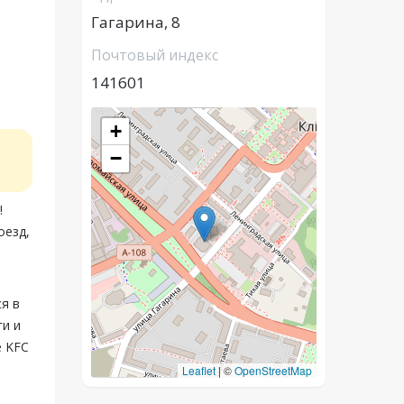
Гагарина, 8
Почтовый индекс
141601
+
−
!
оезд,
я в
ги и
е KFC
Leaflet
|
©
OpenStreetMap