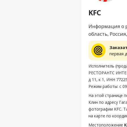
KFC
Информация о р
область, Россия
Заказа
первая 
Исполнитель (пр
РЕСТОРАНТС ИНТЕР
д 11, к 1, ИНН 772
Режим работы: с 09
На этой странице 
Клин по адресу Гаг
фотографии KFC. Т
на карте по коорди
Местоположение
К