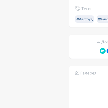
Теги
Фастфуд
Аме
Доб
Галерея