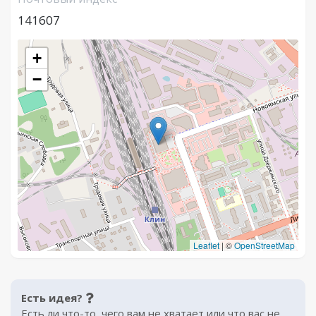
141607
+
−
Leaflet
|
©
OpenStreetMap
Есть идея?
Есть ли что-то, чего вам не хватает или что вас не