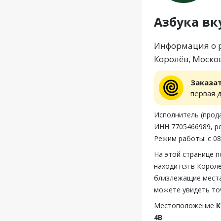
Азбука вк
Информация о ре
Королёв, Москов
Заказа
первая 
Исполнитель (прода
ИНН 7705466989, р
Режим работы: с 08
На этой странице п
находится в Королё
близлежащие места,
можете увидеть то
Местоположение
К
4В