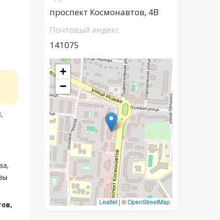
проспект Космонавтов, 4В
Почтовый индекс
141075
+
−
,
ва,
 вы
Leaflet
|
©
OpenStreetMap
ов,