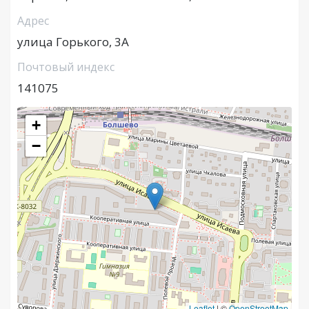
Адрес
улица Горького, 3А
Почтовый индекс
141075
+
−
Leaflet
|
©
OpenStreetMap