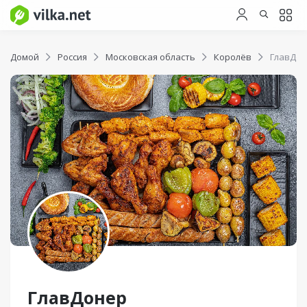
Домой
Россия
Московская область
Королёв
ГлавДо
ГлавДонер