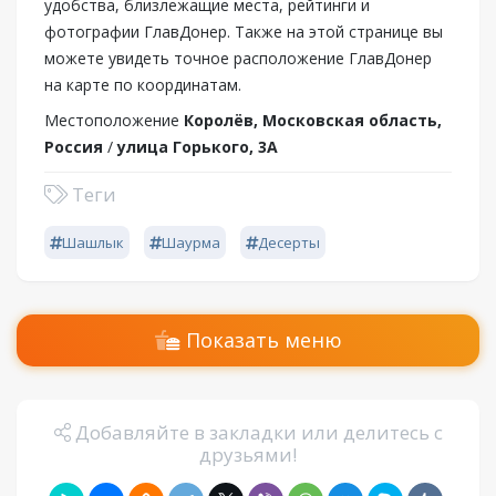
удобства, близлежащие места, рейтинги и
фотографии ГлавДонер. Также на этой странице вы
можете увидеть точное расположение ГлавДонер
на карте по координатам.
Местоположение
Королёв, Московская область,
Россия
/
улица Горького, 3А
Теги
Шашлык
Шаурма
Десерты
Показать меню
Добавляйте в закладки или делитесь с
друзьями!