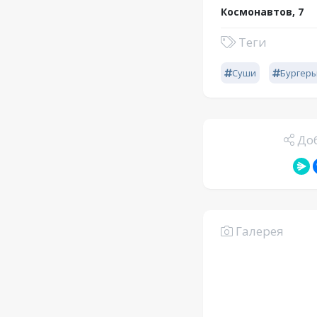
Космонавтов, 7
Теги
Суши
Бургер
Доб
Галерея