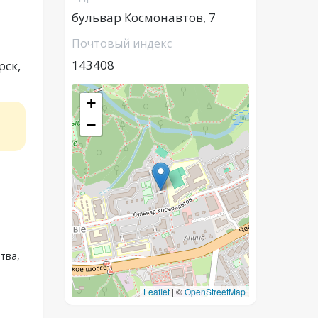
бульвар Космонавтов, 7
Почтовый индекс
143408
рск,
+
−
тва,
Leaflet
|
©
OpenStreetMap