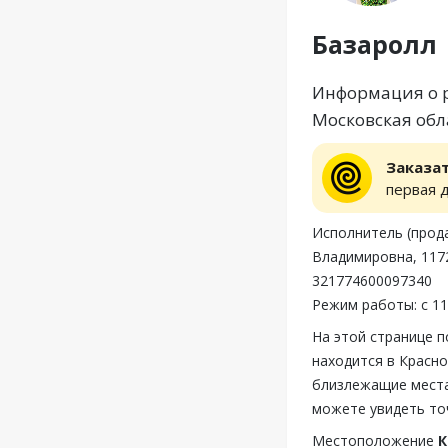
Базаролл
Информация о р
Московская обла
Заказа
первая 
Исполнитель (прод
Владимировна, 1172
321774600097340
Режим работы: с 11
На этой странице 
находится в Красно
близлежащие места
можете увидеть то
Местоположение
К