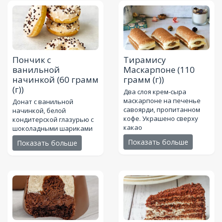
Пончик с
Тирамису
ванильной
Маскарпоне
(110
начинкой
(60 грамм
грамм (г))
(г))
Два слоя крем-сыра
маскарпоне на печенье
Донат с ванильной
савоярди, пропитанном
начинкой, белой
кофе. Украшено сверху
кондитерской глазурью с
какао
шоколадными шариками
Показать больше
Показать больше