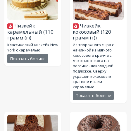
Чизкейк
Чизкейк
карамельный
(110
кокосовый
(120
грамм (г))
грамм (г))
Классический чизкейк New
Из творожного сыра с
York с карамелью
начинкой из мягкого
кокосового кранча с
Показать больше
мякотью кокоса на
песочно-шоколадной
подложке. Сверху
украшен кокосовым
кранчем и залит
карамелью
Показать больше