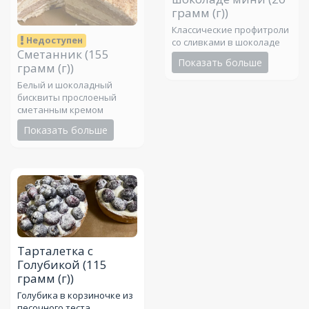
грамм (г))
Классические профитроли
Недоступен
со сливками в шоколаде
Сметанник
(155
Показать больше
грамм (г))
Белый и шоколадный
бисквиты прослоеный
сметанным кремом
Показать больше
Тарталетка с
Голубикой
(115
грамм (г))
Голубика в корзиночке из
песочного теста