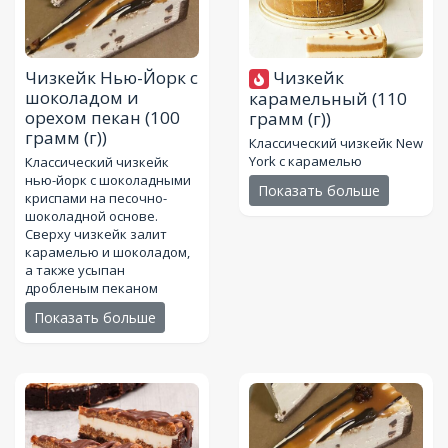
Чизкейк Нью-Йорк с
Чизкейк
шоколадом и
карамельный
(110
орехом пекан
(100
грамм (г))
грамм (г))
Классический чизкейк New
York с карамелью
Классический чизкейк
нью-йорк с шоколадными
Показать больше
криспами на песочно-
шоколадной основе.
Сверху чизкейк залит
карамелью и шоколадом,
а также усыпан
дробленым пеканом
Показать больше