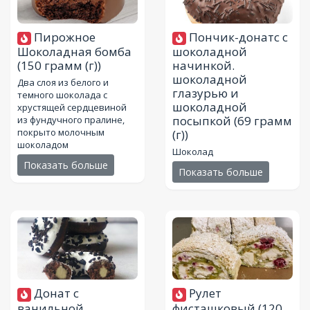
Пирожное
Пончик-донатс с
Шоколадная бомба
шоколадной
(150 грамм (г))
начинкой.
шоколадной
Два слоя из белого и
глазурью и
темного шоколада с
шоколадной
хрустящей сердцевиной
посыпкой
(69 грамм
из фундучного пралине,
покрыто молочным
(г))
шоколадом
Шоколад
Показать больше
Показать больше
Донат с
Рулет
ванильной
фисташковый
(120