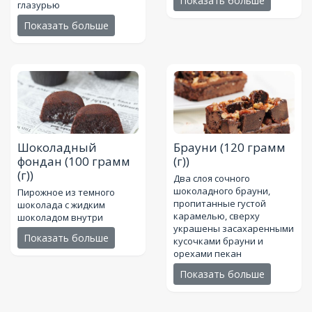
Показать больше
глазурью
Показать больше
Шоколадный
Брауни
(120 грамм
фондан
(100 грамм
(г))
(г))
Два слоя сочного
шоколадного брауни,
Пирожное из темного
пропитанные густой
шоколада с жидким
карамелью, сверху
шоколадом внутри
украшены засахаренными
Показать больше
кусочками брауни и
орехами пекан
Показать больше