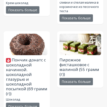
сливки и спелая малина в
Крем шоколад
корзиночке из песочного
Показать больше
теста
Показать больше
Пончик-донатс с
Пирожное
фисташковое с
шоколадной
малиной
(55 грамм
начинкой.
(г))
шоколадной
глазурью и
Показать больше
шоколадной
посыпкой
(69 грамм
(г))
Шоколад
Показать больше