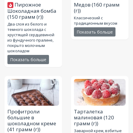
Пирожное
Медов
(160 грамм
(г))
Шоколадная бомба
(150 грамм (г))
Классический с
традиционным вкусом
Два слоя из белого и
темного шоколада с
Показать больше
хрустящей сердцевиной
из фундучного пралине,
покрыто молочным
шоколадом
Показать больше
Профитроли
Тарталетка
большие в
малиновая
(120
шоколадном креме
грамм (г))
(41 грамм (г))
Заварной крем, взбитые