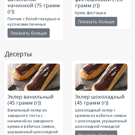
начинкой
(75 грамм
грамм (г))
(г))
Крем, фисташка
Пончик с белой глазурью и
Показать больше
кусочками печенья
Показать больше
Десерты
Эклер ванильный
Эклер шоколадный
(45 грамм (г))
(45 грамм (г))
Ванильный эклер из
Шоколадный эклер с
заварного теста с
кремом из взбитых сливок
начинкой из заварного
с шоколадом, украшенный
крема и взбитых сливок,
шоколадной помадкой
украшенный шоколадной