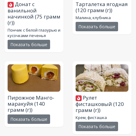
Донат с
Тарталетка ягодная
(120 грамм (г))
ванильной
начинкой
(75 грамм
Малина, клубника
(г))
Показать больше
Пончик с белой глазурью и
кусочками печенья
Показать больше
Пирожное Манго-
Рулет
маракуйя
(140
фисташковый
(120
грамм (г))
грамм (г))
Крем, фисташка
Показать больше
Показать больше