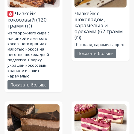
Чизкейк
Чизкейк с
шоколадом,
кокосовый
(120
карамелью и
грамм (г))
орехами
(62 грамм
Из творожного сыра с
(г))
начинкой из мягкого
кокосового кранча с
Шоколад, карамель, орех
мякотью кокоса на
Показать больше
песочно-шоколадной
подложке. Сверху
украшен кокосовым
кранчем и залит
карамелью
Показать больше