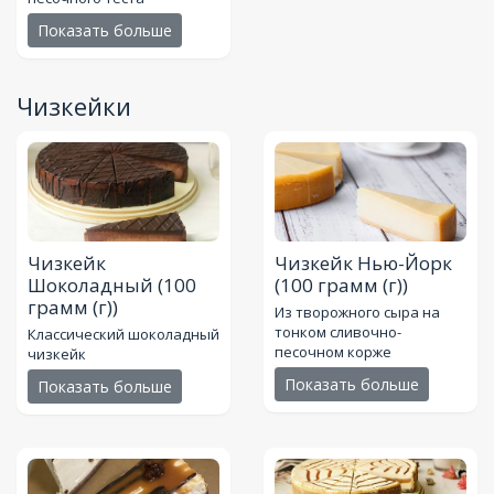
Показать больше
Чизкейки
Чизкейк
Чизкейк Нью-Йорк
Шоколадный
(100
(100 грамм (г))
грамм (г))
Из творожного сыра на
тонком сливочно-
Классический шоколадный
песочном корже
чизкейк
Показать больше
Показать больше