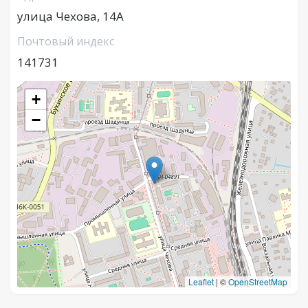
улица Чехова, 14А
Почтовый индекс
141731
+
−
Leaflet
|
©
OpenStreetMap