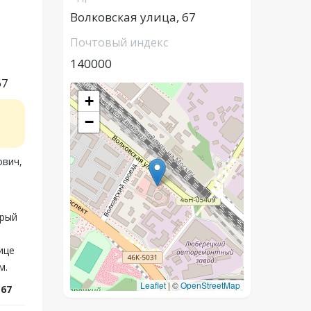
Волковская улица, 67
Почтовый индекс
140000
67
+
−
ович,
орый
ице
м.
Leaflet
|
©
OpenStreetMap
 67