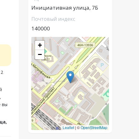
Инициативная улица, 7Б
Почтовый индекс
140000
+
−
12
й
,
е вы
ца,
Leaflet
|
©
OpenStreetMap