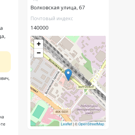
Волковская улица, 67
Почтовый индекс
140000
ца
а,
+
−
ович,
на
рте
Leaflet
|
©
OpenStreetMap