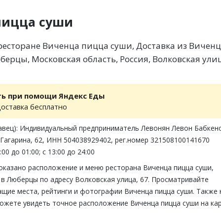
пицца суши
есторане Виченца пицца суши, Доставка из Вичен
берцы, Московская область, Россия, Волковская улиц
ть при помощи Яндекс Еды
доставка бесплатно
авец): Индивидуальный предприниматель Левонян Левон Бабкен
 Гагарина, 62, ИНН 504038929402, рег.номер 321508100141670
00 до 01:00; с 13:00 до 24:00
показано расположение и меню ресторана Виченца пицца суши,
в Люберцы по адресу Волковская улица, 67. Просматривайте
ащие места, рейтинги и фотографии Виченца пицца суши. Также 
можете увидеть точное расположение Виченца пицца суши на ка