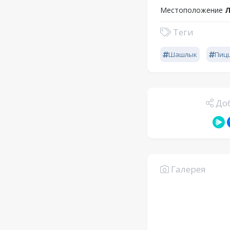
Местоположение
Л
Теги
Шашлык
Пиц
Доб
Галерея