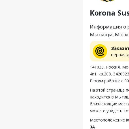
Korona Su
Информация о ре
Мытищи, Москов
Заказа
первая 
141033, Россия, Мо
4к1, кв.208, 34200
Режим работы: с 00:
На этой странице п
находится в Мытищ
близлежащие места,
можете увидеть точ
Местоположение
М
3А