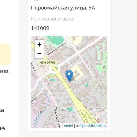
Первомайская улица, 3А
Почтовый индекс
141009
+
−
зева,
вы
Leaflet
|
©
OpenStreetMap
а,