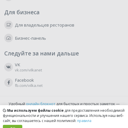
Для бизнеса
Для владельцев ресторанов
Бизнес-панель
Следуйте за нами дальше
VK
vk.com/vilkanet
Facebook
fb.com/vilka.net
Удобный
онлайн блокнот
для быстрых и простых заметок —
бесплатно и доступно прямо из браузера.
Мы используем файлы cookie
для предоставления необходимой
функциональности и улучшения нашего сервиса. Используя наш веб-
сайт, вы соглашаетесь с нашей политикой:
правила
© 2022-2026, vilka.net
Сделано с