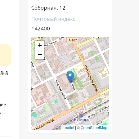
Соборная, 12
Почтовый индекс
142400
+
−
д, д
щие
ь
Leaflet
|
©
OpenStreetMap