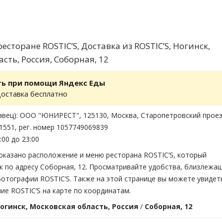
сторане ROSTIC’S, Доставка из ROSTIC’S, Ногинск,
сть, Россия, Соборная, 12
ть при помощи Яндекс Еды
доставка бесплатно
авец): ООО "ЮНИРЕСТ", 125130, Москва, Старопетровский проез
61551, рег. номер 1057749069839
:00 до 23:00
показано расположение и меню ресторана ROSTIC’S, который
к по адресу Соборная, 12. Просматривайте удобства, близлежа
фотографии ROSTIC’S. Также на этой странице вы можете увидет
е ROSTIC’S на карте по координатам.
огинск, Московская область, Россия
/
Соборная, 12