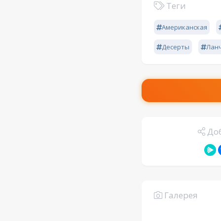
Теги
Американская
Десерты
Лан
Доб
Галерея