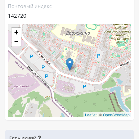
Почтовый индекс
142720
+
−
Leaflet
|
©
OpenStreetMap
Есть идея?