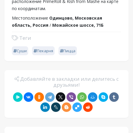
расположение PrimeRoll & Kish from Mashe на карте
по координатам.
Местоположение
Одинцово, Московская
область, Россия
/
Можайское шоссе, 71Б
Теги
Суши
Пекарня
Пицца
Добавляйте в закладки или делитесь с
друзьями!