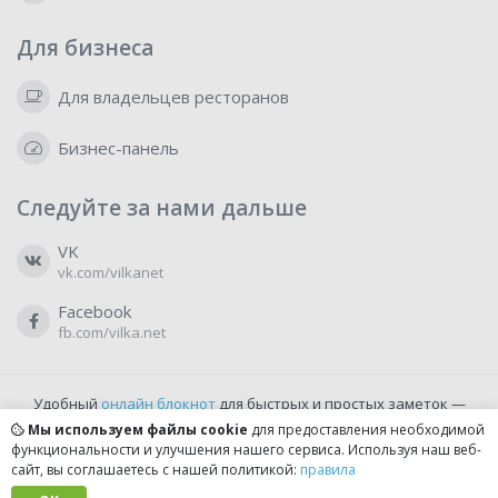
Для бизнеса
Для владельцев ресторанов
Бизнес-панель
Следуйте за нами дальше
VK
vk.com/vilkanet
Facebook
fb.com/vilka.net
Удобный
онлайн блокнот
для быстрых и простых заметок —
бесплатно и доступно прямо из браузера.
Мы используем файлы cookie
для предоставления необходимой
функциональности и улучшения нашего сервиса. Используя наш веб-
сайт, вы соглашаетесь с нашей политикой:
правила
© 2022-2026, vilka.net
Сделано с