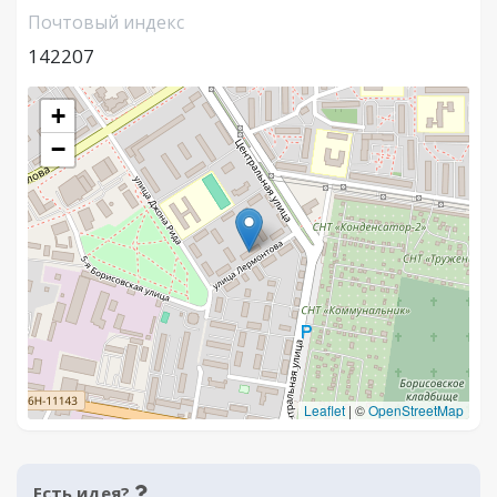
Почтовый индекс
142207
+
−
Leaflet
|
©
OpenStreetMap
Есть идея?