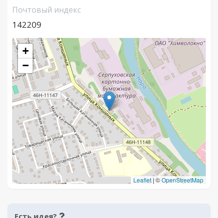
Почтовый индекс
142209
+
−
Leaflet
|
©
OpenStreetMap
Есть идея?