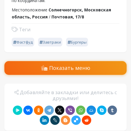
по координатам.
Местоположение
Солнечногорск, Московская
область, Россия
/
Почтовая, 17/8
Теги
Фастфуд
Завтраки
Бургеры
Показать меню
Добавляйте в закладки или делитесь с
друзьями!