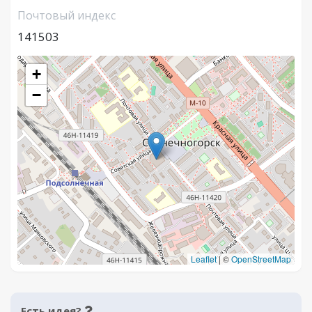
Почтовый индекс
141503
+
−
Leaflet
|
©
OpenStreetMap
Есть идея?