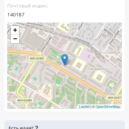
Почтовый индекс
140187
+
−
Leaflet
|
©
OpenStreetMap
Есть идея?