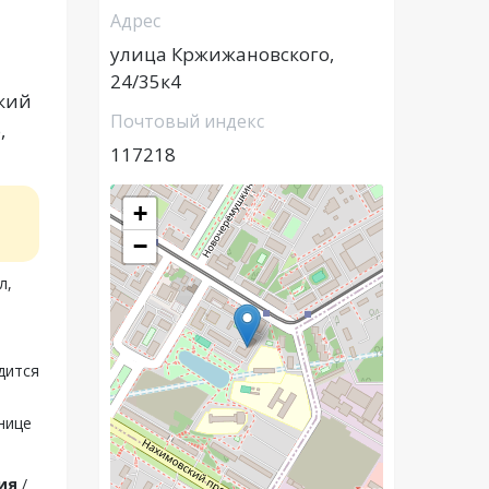
Адрес
улица Кржижановского,
24/35к4
ский
Почтовый индекс
,
117218
+
−
л,
дится
нице
ия
/