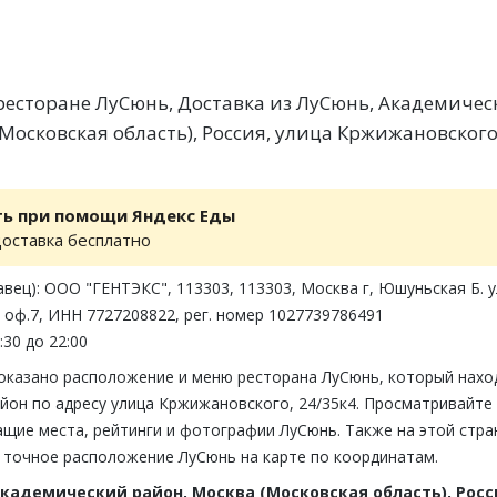
есторане ЛуСюнь, Доставка из ЛуСюнь, Академиче
Московская область), Россия, улица Кржижановского
ть при помощи Яндекс Еды
доставка бесплатно
вец): ООО "ГЕНТЭКС", 113303, 113303, Москва г, Юшуньская Б. у
, оф.7, ИНН 7727208822, рег. номер 1027739786491
:30 до 22:00
показано расположение и меню ресторана ЛуСюнь, который нахо
йон по адресу улица Кржижановского, 24/35к4. Просматривайте
ащие места, рейтинги и фотографии ЛуСюнь. Также на этой стра
 точное расположение ЛуСюнь на карте по координатам.
кадемический район, Москва (Московская область), Росс