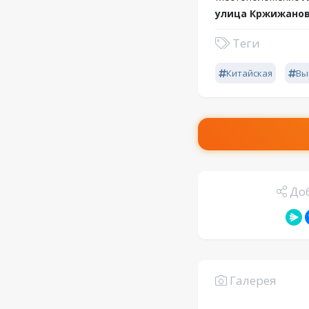
улица Кржижановс
Теги
Китайская
Вы
Доб
Галерея