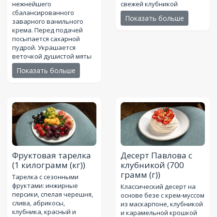
нежнейшего
свежей клубникой
сбалансированного
Показать больше
заварного ванильного
крема. Перед подачей
посыпается сахарной
пудрой. Украшается
веточкой душистой мяты
Показать больше
Фруктовая тарелка
Десерт Павлова с
(1 килограмм (кг))
клубникой
(700
грамм (г))
Тарелка с сезонными
фруктами: инжирные
Классический десерт на
персики, спелая черешня,
основе безе с крем-муссом
слива, абрикосы,
из маскарпоне, клубникой
клубника, красный и
и карамельной крошкой