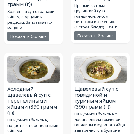
грамм (г))
Пряный, острый
грузинский суп с
Холодный суп с травами,
говядиной, рисом,
яйцом, огурцами и
чесноком и зеленью.
редисом. Заправляется
(Острое блюдо) | 350 г
мацони
Показать больше
Показать больше
Холодный
Щавелевый суп с
щавелевый суп с
говядиной и
перепелиными
куриным яйцом
яйцами
(390 грамм
(390 грамм (г))
(г))
На курином бульоне с
добавлением томленой
На курином бульоне,
говядины и куриного яйца
подается с перепелиными
заваренного в бульоне
яйцами