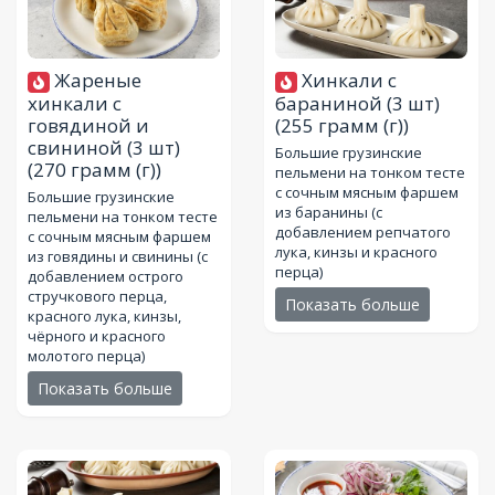
Жареные
Хинкали с
хинкали с
бараниной (3 шт)
говядиной и
(255 грамм (г))
свининой (3 шт)
Большие грузинские
(270 грамм (г))
пельмени на тонком тесте
с сочным мясным фаршем
Большие грузинские
из баранины (с
пельмени на тонком тесте
добавлением репчатого
с сочным мясным фаршем
лука, кинзы и красного
из говядины и свинины (с
перца)
добавлением острого
стручкового перца,
Показать больше
красного лука, кинзы,
чёрного и красного
молотого перца)
Показать больше