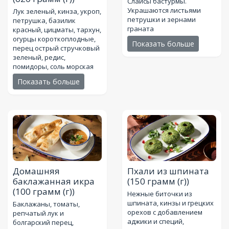
Слайсы бастурмы.
Украшаются листьями
Лук зеленый, кинза, укроп,
петрушки и зернами
петрушка, базилик
граната
красный, цицматы, тархун,
огурцы короткоплодные,
Показать больше
перец острый стручковый
зеленый, редис,
помидоры, соль морская
Показать больше
Домашняя
Пхали из шпината
баклажанная икра
(150 грамм (г))
(100 грамм (г))
Нежные биточки из
шпината, кинзы и грецких
Баклажаны, томаты,
орехов с добавлением
репчатый лук и
аджики и специй,
болгарский перец,