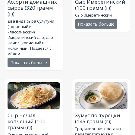
Ассорти домашних
Сыр Имеретинский
сыров
(320 грамм
(100 грамм (г))
(г))
Сыр имеретинский
Два вида сыра Сулугуни
Показать больше
(копченый и
классический),
Имеретинский сыр, сыр
Чечил (копченый и
молочный). Подаётся с
мёдом
Показать больше
Сыр Чечил
Хумус по-турецки
копченый
(100
(145 грамм (г))
грамм (г))
Традиционная паста из
перетертого нута и
Сыр чечил копченый