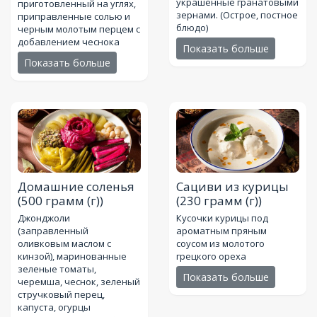
украшенные гранатовыми
приготовленный на углях,
зернами. (Острое, постное
приправленные солью и
блюдо)
черным молотым перцем с
добавлением чеснока
Показать больше
Показать больше
Домашние соленья
Сациви из курицы
(500 грамм (г))
(230 грамм (г))
Джонджоли
Кусочки курицы под
(заправленный
ароматным пряным
оливковым маслом с
соусом из молотого
кинзой), маринованные
грецкого ореха
зеленые томаты,
Показать больше
черемша, чеснок, зеленый
стручковый перец,
капуста, огурцы