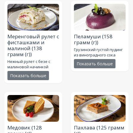
Меренговый рулет с
Пеламуши
(158
фисташками и
грамм (г))
малиной
(138
Грузинский густой пудинг
грамм (г))
из виноградного сока
Нежный рулет с безе с
Показать больше
малиновой начинкой
Показать больше
Медовик
(128
Пахлава
(125 грамм