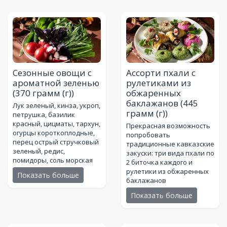
Сезонные овощи c
Ассорти пхали с
ароматной зеленью
рулетиками из
(370 грамм (г))
обжаренных
баклажанов
(445
Лук зеленый, кинза, укроп,
грамм (г))
петрушка, базилик
красный, цицматы, тархун,
Прекрасная возможность
огурцы короткоплодные,
попробовать
перец острый стручковый
традиционные кавказские
зеленый, редис,
закуски: три вида пхали по
помидоры, соль морская
2 биточка каждого и
рулетики из обжаренных
Показать больше
баклажанов
Показать больше