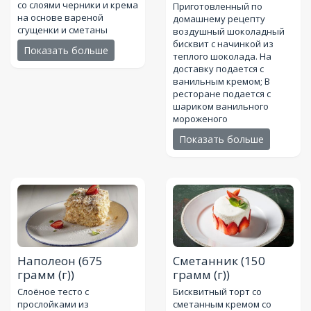
со слоями черники и крема
Приготовленный по
на основе вареной
домашнему рецепту
сгущенки и сметаны
воздушный шоколадный
бисквит с начинкой из
Показать больше
теплого шоколада. На
доставку подается с
ванильным кремом; В
ресторане подается с
шариком ванильного
мороженого
Показать больше
Наполеон
(675
Сметанник
(150
грамм (г))
грамм (г))
Слоёное тесто с
Бисквитный торт со
прослойками из
сметанным кремом со