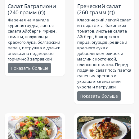
Салат Багратиони
Греческий салат
(240 грамм (г))
(260 грамм (г))
Жареная на мангале
Классический легкий салат
куриная грудка, листья
из сыра фета, бакинских
салата Айсберг и Фризе,
томатов, листьев салата
томаты, полукольца
Айсберг, болгарского
красного лука, болгарский
перца, огурцов, редиса и
перец, петрушка и дольки
красного лука с
апельсина под медово-
добавлением оливок и
горчичной заправкой
маслин с косточкой,
оливкового масла. Перед
Показать больше
подачей салат посыпается
сушеным орегано и
украшается листьями
укропа и петрушки
Показать больше