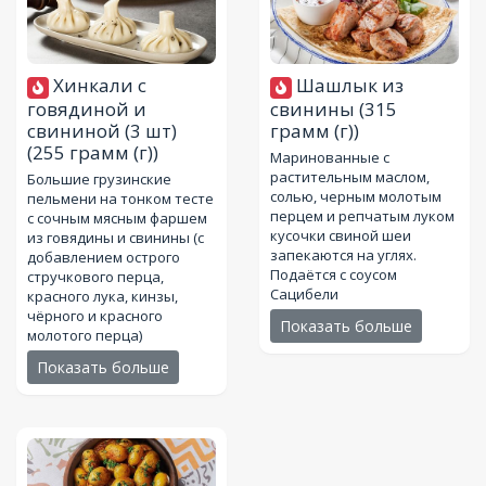
Хинкали с
Шашлык из
говядиной и
свинины
(315
свининой (3 шт)
грамм (г))
(255 грамм (г))
Маринованные с
растительным маслом,
Большие грузинские
солью, черным молотым
пельмени на тонком тесте
перцем и репчатым луком
с сочным мясным фаршем
кусочки свиной шеи
из говядины и свинины (с
запекаются на углях.
добавлением острого
Подаётся с соусом
стручкового перца,
Сацибели
красного лука, кинзы,
чёрного и красного
Показать больше
молотого перца)
Показать больше