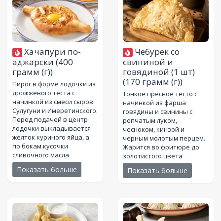
Хачапури по-
Чебурек со
аджарски
(400
свининой и
грамм (г))
говядиной (1 шт)
(170 грамм (г))
Пирог в форме лодочки из
дрожжевого теста с
Тонкое пресное тесто с
начинкой из смеси сыров:
начинкой из фарша
Сулугуни и Имеретинского.
говядины и свинины с
Перед подачей в центр
репчатым луком,
лодочки выкладывается
чесноком, кинзой и
желток куриного яйца, а
черным молотым перцем.
по бокам кусочки
Жарится во фритюре до
сливочного масла
золотистого цвета
Показать больше
Показать больше