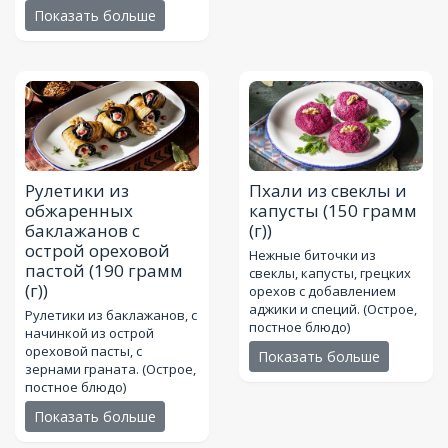
Показать больше
Рулетики из
Пхали из свеклы и
обжаренных
капусты
(150 грамм
баклажанов с
(г))
острой ореховой
Нежные биточки из
пастой
(190 грамм
свеклы, капусты, грецких
(г))
орехов с добавлением
аджики и специй. (Острое,
Рулетики из баклажанов, с
постное блюдо)
начинкой из острой
ореховой пасты, с
Показать больше
зернами граната. (Острое,
постное блюдо)
Показать больше