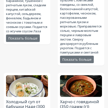
бульоне с ломтиками
бараниной, тушенной с
говядины, со свеклой,
репчатым луком, сладким
белокочанной капустой,
перцем, китайской
картофелем, чесноком,
капустой, сельдереем,
пассерованными
фенхелем, бадьяном и
репчатым луком и
чесноком с томатным и
морковью. Приправляется
соевым соусами. Подается
солью, черным молотым
со жгучим соусом Лаза
перцем и лавровым
Показать больше
листом. Сверху
декорируется рубленым
укропом. Подаётся с
пампушками и сметаной
Показать больше
Холодный суп от
Харчо с говядиной
бабушки Наде
(300
(350 грамм (г))