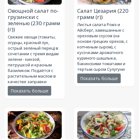
Овощной салат по-
Салат Цезария
(220
грузински с
грамм (г))
зеленью
(230 грамм
Листья салата Ромэ и
(г))
Айсберг, замешанные с
ореховым соусом (на
Свежие овощи (томаты,
основе грецких орехов, с
огурцы, красный лук,
копченым сыром), с
острый зелёный перец) в
кусочками ароматного
сочетании с тремя видам
куриного шашлыка,
зелени - кинзой,
бакинскими томатами и
петрушкой и красным
тертым сыром Сулугуни
базиликом. Подаётся с
растительным маслом в
Показать больше
качестве заправки
Показать больше