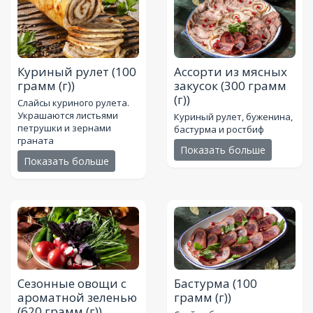
Куриный рулет
(100
Ассорти из мясных
грамм (г))
закусок
(300 грамм
(г))
Слайсы куриного рулета.
Украшаются листьями
Куриный рулет, буженина,
петрушки и зернами
бастурма и ростбиф
граната
Показать больше
Показать больше
Сезонные овощи с
Бастурма
(100
ароматной зеленью
грамм (г))
(620 грамм (г))