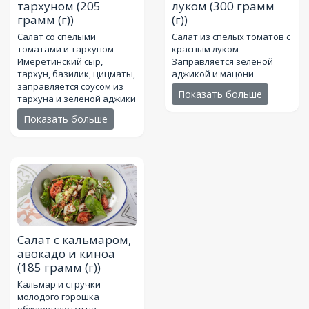
тархуном
(205
луком
(300 грамм
грамм (г))
(г))
Салат со спелыми
Салат из спелых томатов с
томатами и тархуном
красным луком
Имеретинский сыр,
Заправляется зеленой
тархун, базилик, цицматы,
аджикой и мацони
заправляется соусом из
Показать больше
тархуна и зеленой аджики
Показать больше
Салат с кальмаром,
авокадо и киноа
(185 грамм (г))
Кальмар и стручки
молодого горошка
обжариваются на