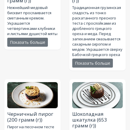
грамм (г))
(г))
Нежнейший медовый
Традиционная грузинская
бисквит прослаивается
сладость из тонко
сметанным кремом.
раскатанного пресного
Украшается
теста с прослойками из
четвертинками клубники
дробленого грецкого
и листьями душистой мяты
ореха и меда. Перед
запеканием смазывается
Показать больше
сахарным сиропом и
медом. Украшается сверху
Бабочкой грецкого ореха
Показать больше
Черничный пирог
Шоколадная
(200 грамм (г))
шкатулка
(653
грамм (г))
Пирог на песочном тесте