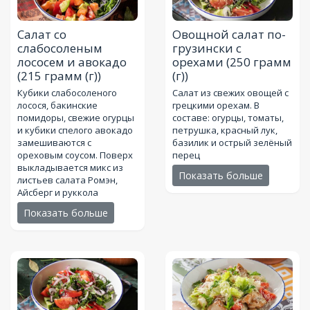
Салат со
Овощной салат по-
слабосоленым
грузински с
лососем и авокадо
орехами
(250 грамм
(215 грамм (г))
(г))
Кубики слабосоленого
Салат из свежих овощей с
лосося, бакинские
грецкими орехам. В
помидоры, свежие огурцы
составе: огурцы, томаты,
и кубики спелого авокадо
петрушка, красный лук,
замешиваются с
базилик и острый зелёный
ореховым соусом. Поверх
перец
выкладывается микс из
Показать больше
листьев салата Ромэн,
Айсберг и руккола
Показать больше