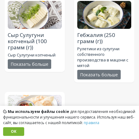
Сыр Сулугуни
Гебжалия
(250
копченый
(100
грамм (г))
грамм (г))
Рулетики из сулугуни
собственного
Сыр Сулугуни копченый
производства в мацони с
Показать больше
мятой
Показать больше
Мы используем файлы cookie
для предоставления необходимой
функциональности и улучшения нашего сервиса. Используя наш веб-
сайт, вы соглашаетесь с нашей политикой:
правила
Бабагануш
(160
OK
грамм (г))