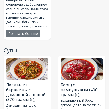
сковороде с добавлением
сванской соли. После этого
готовый кальмар и
горошек смешиваются с
дольками бакинских
томатов, авокадо и киноа
Показать больше
Супы
Лагман из
Борщ с
баранины с
пампушками
(400
домашней лапшой
грамм (г))
(370 грамм (г))
Традиционный борщ
яркого цвета на говяжьем
Домашняя лапша с