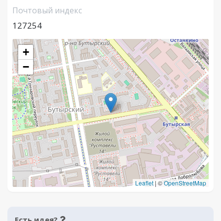
Почтовый индекс
127254
+
−
Leaflet
|
©
OpenStreetMap
Есть идея?