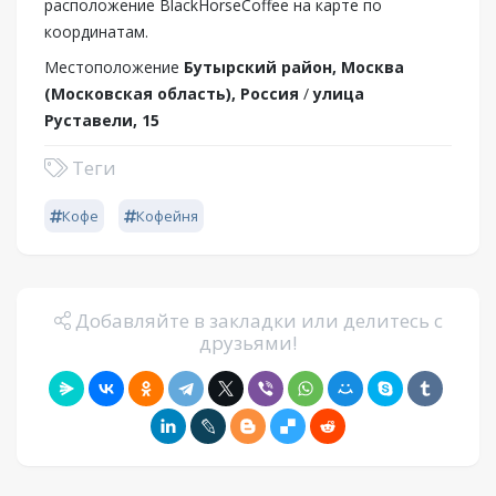
расположение BlackHorseCoffee на карте по
координатам.
Местоположение
Бутырский район, Москва
(Московская область), Россия
/
улица
Руставели, 15
Теги
Кофе
Кофейня
Добавляйте в закладки или делитесь с
друзьями!