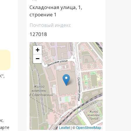
Складочная улица, 1,
строение 1
Почтовый индекс
127018
+
−
",
с.
карте
Leaflet
|
©
OpenStreetMap