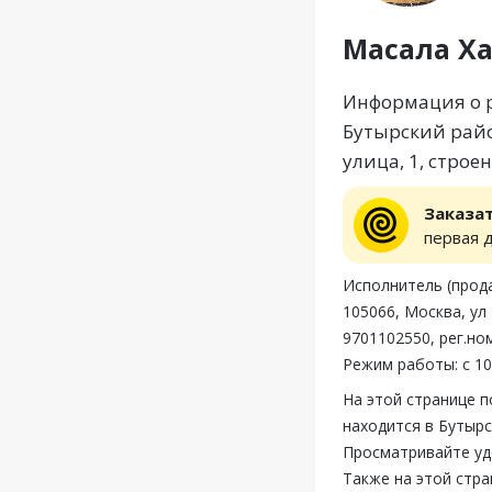
Масала Ха
Информация о р
Бутырский райо
улица, 1, строе
Заказа
первая 
Исполнитель (про
105066, Москва, ул
9701102550, рег.но
Режим работы: с 10
На этой странице 
находится в Бутырс
Просматривайте уд
Также на этой стр