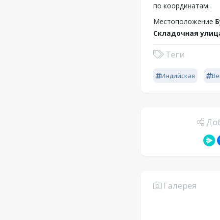
по координатам.
Местоположение
Б
Складочная улица
Теги
Индийская
Ве
Доб
Галерея