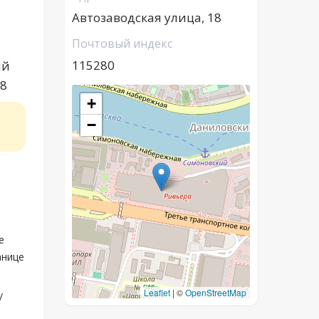
Автозаводская улица, 18
Почтовый индекс
115280
ий
18
+
−
е
анице
Leaflet
|
©
OpenStreetMap
/