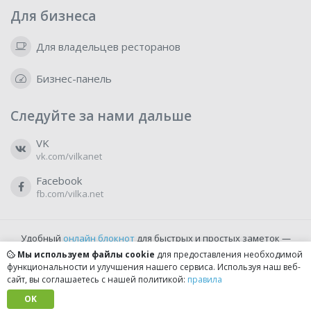
Для бизнеса
Для владельцев ресторанов
Бизнес-панель
Следуйте за нами дальше
VK
vk.com/vilkanet
Facebook
fb.com/vilka.net
Удобный
онлайн блокнот
для быстрых и простых заметок —
бесплатно и доступно прямо из браузера.
Мы используем файлы cookie
для предоставления необходимой
функциональности и улучшения нашего сервиса. Используя наш веб-
сайт, вы соглашаетесь с нашей политикой:
правила
© 2022-2026, vilka.net
Сделано с
OK