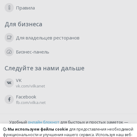
Правила
Для бизнеса
Для владельцев ресторанов
Бизнес-панель
Следуйте за нами дальше
VK
vk.com/vilkanet
Facebook
fb.com/vilka.net
Удобный
онлайн блокнот
для быстрых и простых заметок —
бесплатно и доступно прямо из браузера.
Мы используем файлы cookie
для предоставления необходимой
функциональности и улучшения нашего сервиса. Используя наш веб-