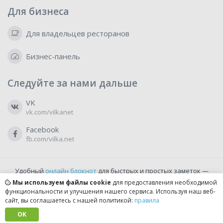
Для бизнеса
Для владельцев ресторанов
Бизнес-панель
Следуйте за нами дальше
VK
vk.com/vilkanet
Facebook
fb.com/vilka.net
Удобный
онлайн блокнот
для быстрых и простых заметок —
бесплатно и доступно прямо из браузера.
Мы используем файлы cookie
для предоставления необходимой
функциональности и улучшения нашего сервиса. Используя наш веб-
сайт, вы соглашаетесь с нашей политикой:
правила
© 2022-2026, vilka.net
Сделано с
OK