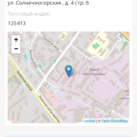
ул. Солнечногорская , д. 4 стр. 6
Почтовый индекс
125413
+
−
Leaflet
|
©
OpenStreetMap