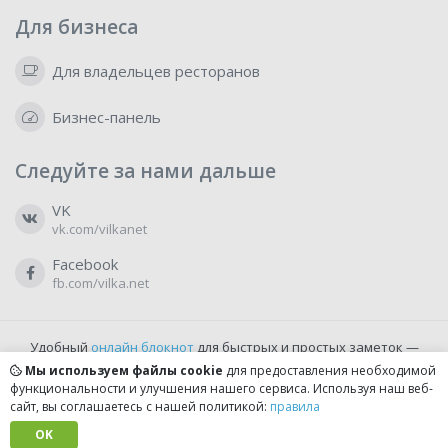
Для бизнеса
Для владельцев ресторанов
Бизнес-панель
Следуйте за нами дальше
VK
vk.com/vilkanet
Facebook
fb.com/vilka.net
Удобный
онлайн блокнот
для быстрых и простых заметок —
бесплатно и доступно прямо из браузера.
Мы используем файлы cookie
для предоставления необходимой
функциональности и улучшения нашего сервиса. Используя наш веб-
сайт, вы соглашаетесь с нашей политикой:
правила
© 2022-2026, vilka.net
Сделано с
OK