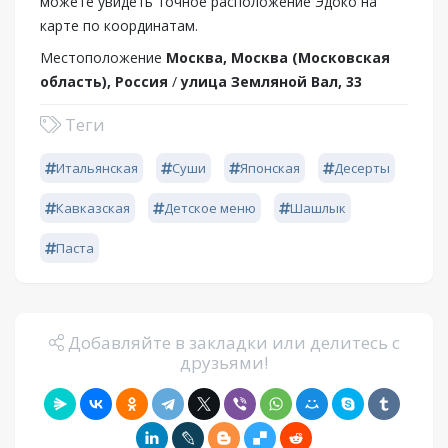
можете увидеть точное расположение Эдоко на
карте по координатам.
Местоположение
Москва, Москва (Московская
область), Россия
/
улица Земляной Вал, 33
Теги
Итальянская
Суши
Японская
Десерты
Кавказская
Детское меню
Шашлык
Паста
Добавляйте в закладки или делитесь с
друзьями!